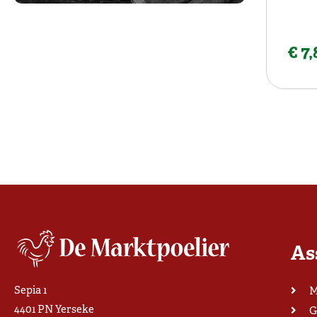
€ 7
As
Sepia 1
M
4401 PN Yerseke
G