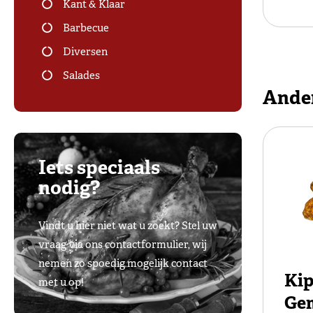
Kant & Klaar
Barbecue
Diversen
Salades
Ande
Iets speciaals
nodig?
Vindt u hier niet wat u zoekt? Stel uw
vraag via ons contactformulier, wij
nemen zo spoedig mogelijk contact
Kip
met u op!
Ge