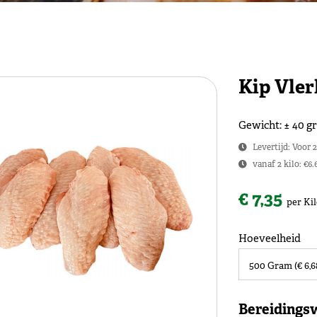
Kip Vler
Gewicht: ± 40 
Levertijd: Voor 
vanaf 2 kilo: €6.
€ 7,35
per Ki
Hoeveelheid
Bereidings