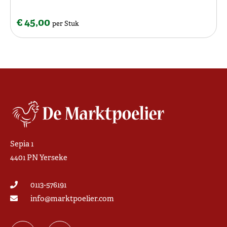
€ 45,00
per Stuk
Sepia 1
4401 PN Yerseke
0113-576191
info@marktpoelier.com