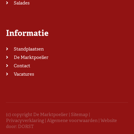
Salades
Informatie
Standplaatsen
De Marktpoelier
Contact
Vacatures
(c) copyright De Marktpoelier |
Sitemap
|
Privacyverklaring
|
Algemene voorwaarden
| Website
door:
DORST